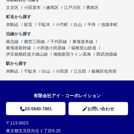
文京区
小田原市
練馬区
江戸川区
豊島区
町名から探す
本駒込
荻窪
千駄木
小竹町
白山
平井
池袋本町
沿線から探す
南北線
都営三田線
千代田線
東海道本線
東海道新幹線
小田急小田原線
箱根登山鉄道
伊豆箱根鉄道大雄山線
湘南新宿ライン高海
西武池袋線
駅から探す
本駒込
千駄木
白山
小田原
江古田
板橋区役所前
有限会社アイ・コーポレイション
03-5840-7881
お問い合わせ
〒113-0023
東京都文京区向丘１丁目9-25