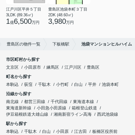
江戸川区平井５丁目
豊島区池袋本町３丁目
3LDK (89.36㎡)
2DK (48.60㎡)
1
6,500
3,980
億
万円
万円
豊島区の物件一覧
下板橋駅
池袋マンションヒルハイム
市区町村から探す
文京区
小田原市
練馬区
江戸川区
豊島区
町名から探す
本駒込
荻窪
千駄木
小竹町
白山
平井
池袋本町
沿線から探す
南北線
都営三田線
千代田線
東海道本線
東海道新幹線
小田急小田原線
箱根登山鉄道
伊豆箱根鉄道大雄山線
湘南新宿ライン高海
西武池袋線
駅から探す
本駒込
千駄木
白山
小田原
江古田
板橋区役所前