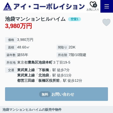
0
お気に入り
池袋マンションヒルハイム
空室1
3,980万円
3,980万円
価格
48.60㎡
2DK
面積
間取り
築55年
7階/10階建
築年数
所在階
東京都
豊島区
池袋本町
３丁目19-5
所在地
東武東上線
「
下板橋
」駅 徒歩7分
交通
東武東上線
「
北池袋
」駅 徒歩11分
都営三田線
「
板橋区役所前
」駅 徒歩12分
お問い合わせ
無料
池袋マンションヒルハイムの販売中物件