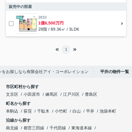
販売中の部屋
2810
1億6,500万円
28階 / 89.36㎡ / 3LDK
1
ンをお探しなら有限会社アイ・コーポレイション
平井の物件一覧
市区町村から探す
文京区
小田原市
練馬区
江戸川区
豊島区
町名から探す
本駒込
荻窪
千駄木
小竹町
白山
平井
池袋本町
沿線から探す
南北線
都営三田線
千代田線
東海道本線