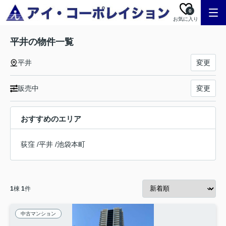
0
お気に入り
平井の物件一覧
平井
変更
販売中
変更
おすすめのエリア
荻窪
/
平井
/
池袋本町
1
棟
1
件
中古マンション