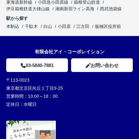
東海道新幹線
小田急小田原線
箱根登山鉄道
伊豆箱根鉄道大雄山線
湘南新宿ライン高海
西武池袋線
駅から探す
本駒込
千駄木
白山
小田原
江古田
板橋区役所前
有限会社アイ・コーポレイション
03-5840-7881
お問い合わせ
〒113-0023
東京都文京区向丘１丁目9-25
営業時間：
10:00～18：00
定休日：
水曜日