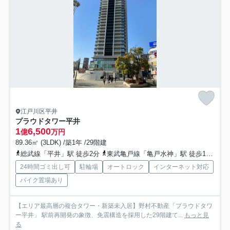
江戸川区平井
プラウドタワー平井
1
6,500
億
万円
89.36㎡ (3LDK) /築1年 /29階建
総武線「平井」駅 徒歩2分
東武亀戸線「亀戸水神」駅 徒歩14分
東
24時間ゴミ出し可
駐輪場
オートロック
インターネット対応
バイク置場あり
【エリア最高層の複合タワー・新築未入居】野村不動産「プラウドタワ
ー平井」 駅前再開発の象徴、免震構造を採用した29階建て...
もっと見
る