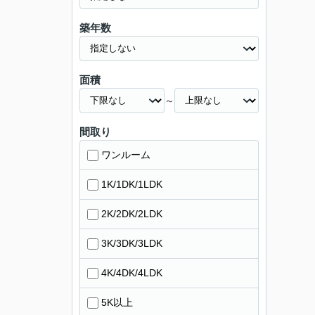
築年数
面積
～
間取り
ワンルーム
1K/1DK/1LDK
2K/2DK/2LDK
3K/3DK/3LDK
4K/4DK/4LDK
5K以上