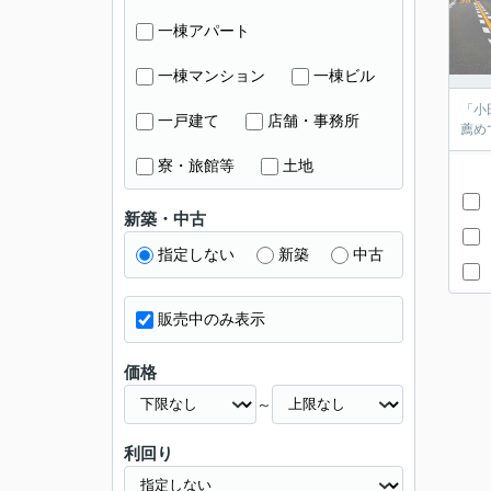
一棟アパート
一棟マンション
一棟ビル
「小
一戸建て
店舗・事務所
薦め
寮・旅館等
土地
新築・中古
指定しない
新築
中古
販売中のみ表示
価格
～
利回り