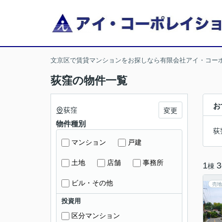
文京区で賃貸マンションをお探しなら有限会社アイ・コー
荻窪の物件一覧
お
荻窪
変更
物件種別
荻
マンション
戸建
土地
店舗
事務所
1
3
棟
ビル・その他
売地
投資用
区分マンション