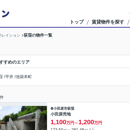
トップ
賃貸物件を探す
荻窪の物件一覧
ポレイション
すすめのエリア
窪
/
平井
/
池袋本町
件
小田原市
荻窪
小田原売地
1,100
1,200
万円～
万円
173.50㎡～281.48㎡ (-)