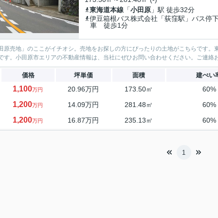
東海道本線
「
小田原
」駅 徒歩32分
伊豆箱根バス株式会社「荻窪駅」バス停
車 徒歩1分
田原売地」のここがイチオシ。売地をお探しの方にぴったりの土地がこちらです。
です。小田原市エリアの不動産情報は、当社にぜひお問い合わせください。ご連絡
価格
坪単価
面積
建ぺい
1,100
20.96万円
173.50㎡
60%
万円
1,200
14.09万円
281.48㎡
60%
万円
1,200
16.87万円
235.13㎡
60%
万円
1